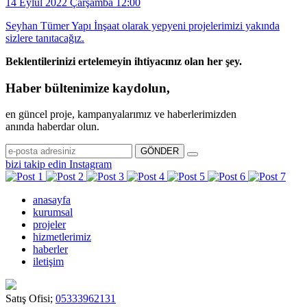
14 Eylül 2022 Çarşamba 12:00
Seyhan Tümer Yapı İnşaat olarak yepyeni projelerimizi yakında
sizlere tanıtacağız.
Beklentilerinizi ertelemeyin
ihtiyacınız olan her şey.
Haber bültenimize kaydolun,
en güncel proje, kampanyalarımız ve haberlerimizden
anında haberdar olun.
GÖNDER
bizi takip edin
Instagram
anasayfa
kurumsal
projeler
hizmetlerimiz
haberler
iletişim
Satış Ofisi;
05333962131